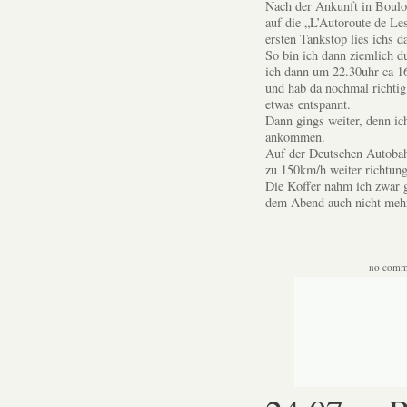
Nach der Ankunft in Boulo
auf die „L’Autoroute de Le
ersten Tankstop lies ichs 
So bin ich dann ziemlich 
ich dann um 22.30uhr ca 1
und hab da nochmal richti
etwas entspannt.
Dann gings weiter, denn ic
ankommen.
Auf der Deutschen Autobah
zu 150km/h weiter richtun
Die Koffer nahm ich zwar g
dem Abend auch nicht meh
no comm