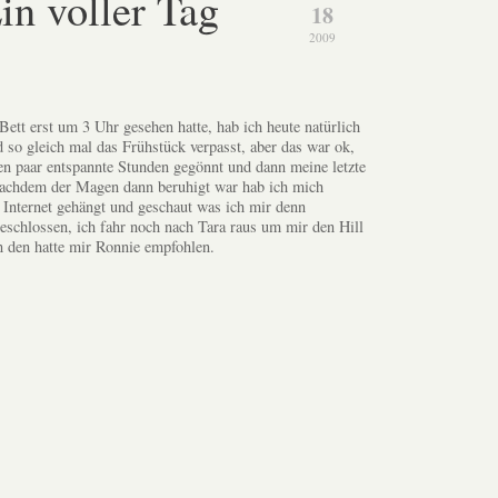
in voller Tag
18
2009
ett erst um 3 Uhr gesehen hatte, hab ich heute natürlich
d so gleich mal das Frühstück verpasst, aber das war ok,
en paar entspannte Stunden gegönnt und dann meine letzte
achdem der Magen dann beruhigt war hab ich mich
Internet gehängt und geschaut was ich mir denn
schlossen, ich fahr noch nach Tara raus um mir den Hill
n den hatte mir Ronnie empfohlen.