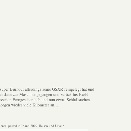
super Burnout allerdings seine GSXR reingelegt hat und
ich dann zur Maschine gegangen und zurück ins B&B
bisschen Ferngesehen hab und nun etwas Schlaf suchen
 morgen wieder viele Kilometer an…
ents
| posted in
Irland 2009
,
Reisen und Urlaub