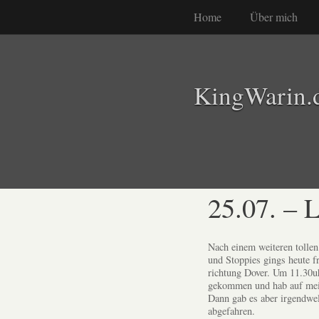
Home
Über mich
KingWarin.
25.07. –
Nach einem weiteren tolle
und Stoppies gings heute f
richtung Dover. Um 11.30u
gekommen und hab auf mein
Dann gab es aber irgendwel
abgefahren.