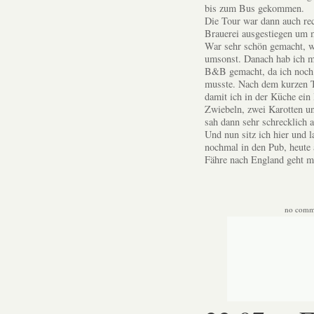
bis zum Bus gekommen.
Die Tour war dann auch rech
Brauerei ausgestiegen um m
War sehr schön gemacht, wi
umsonst. Danach hab ich 
B&B gemacht, da ich noch a
musste. Nach dem kurzen Te
damit ich in der Küche ein
Zwiebeln, zwei Karotten u
sah dann sehr schrecklich a
Und nun sitz ich hier und 
nochmal in den Pub, heute a
Fähre nach England geht m
no comm