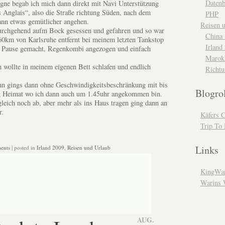
Daten
gne begab ich mich dann direkt mit Navi Unterstützung
s Anglais“, also die Straße richtung Süden, nach dem
PHP
dann etwas gemütlicher angehen.
Reisen 
durchgehend aufm Bock gesessen und gefahren und so war
China
60km von Karlsruhe entfernt bei meinem letzten Tankstop
Irland
g Pause gemacht, Regenkombi angezogen und einfach
Marok
h wollte in meinem eigenen Bett schlafen und endlich
Richtu
n gings dann ohne Geschwindigkeitsbeschränkung mit bis
Blogro
g Heimat wo ich dann auch um 1.45uhr angekommen bin.
leich noch ab, aber mehr als ins Haus tragen ging dann an
r.
Käfers 
Trip To
Links
ents
| posted in
Irland 2009
,
Reisen und Urlaub
KingWar
Warins 
AUG.