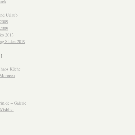
bank
und Urlaub
 2009
 2009
ko 2013
ng Süden 2019
ll
Chaos Küche
 Morocco
in.de – Galerie
Wishlist