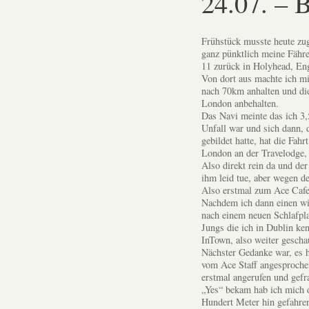
24.07. – 
Frühstück musste heute zug
ganz pünktlich meine Fähr
11 zurück in Holyhead, En
Von dort aus machte ich mi
nach 70km anhalten und di
London anbehalten.
Das Navi meinte das ich 3,
Unfall war und sich dann, d
gebildet hatte, hat die Fahr
London an der Travelodge, 
Also direkt rein da und der
ihm leid tue, aber wegen 
Also erstmal zum Ace Cafe
Nachdem ich dann einen wir
nach einem neuen Schlafpla
Jungs die ich in Dublin ken
InTown, also weiter gescha
Nächster Gedanke war, es h
vom Ace Staff angesproche
erstmal angerufen und gefra
„Yes“ bekam hab ich mich 
Hundert Meter hin gefahren