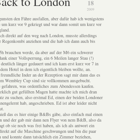
Back to London
18
2009
unsten den Fähre ausfallen, aber dafür hab ich wenigstens
e um kurz vor 9 gekriegt und war dann somit um kurz vor
gland.
ch direkt auf den weg nach London, musste allerdings
e Regenkombi anziehen und die hab ich dann auch bis
5h brauchen werde, da aber auf der M6 ein schwerer
ank einer Vollsperrung, ein 6 Meilen langer Stau (!)
t deutlich länger gedauert und ich kam erst kurz vor 7 in
dem Hotel in dem ich eigentlich bleiben wollte, an.
 freundliche Inder an der Rezeption sagt mir dann das es
dem Wembley Cup sind sie vollkommen ausgebucht.
 gefahren, was ordentliches zum Abendessen kaufen.
klich gut gefüllten Magen hatte machte ich mich dran
tz zu suchen, also erstmal Ed, einen der beiden Londoner
nengelernt hab, angeschrieben. Ed ist aber leider nicht
ut.
ieß das es hier einige B&Bs gäbe, also einfach mal einen
n und der gab mir dann nen Flyer von nem B&B, also da
gt ob sie noch was frei haben, als ich als antwort ein
direkt auf die Maschine geschwungen und bin die paar
 und konnte dann tatsächlich ein Zimmer beziehen,