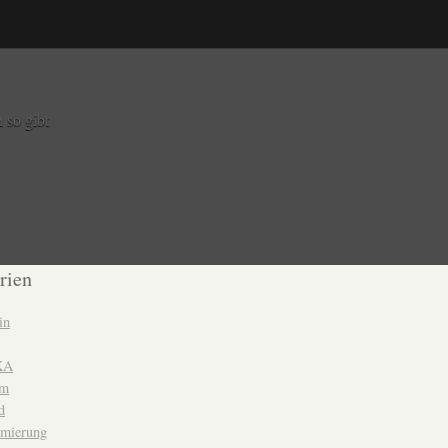
 so gibt
rien
in
 KA
um
d
mierung