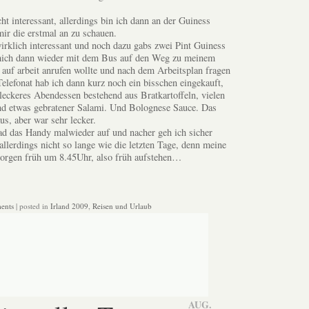
t interessant, allerdings bin ich dann an der Guiness
ir die erstmal an zu schauen.
rklich interessant und noch dazu gabs zwei Pint Guiness
mich dann wieder mit dem Bus auf den Weg zu meinem
uf arbeit anrufen wollte und nach dem Arbeitsplan fragen
lefonat hab ich dann kurz noch ein bisschen eingekauft,
 leckeres Abendessen bestehend aus Bratkartoffeln, vielen
nd etwas gebratener Salami. Und Bolognese Sauce. Das
us, aber war sehr lecker.
lad das Handy malwieder auf und nacher geh ich sicher
llerdings nicht so lange wie die letzten Tage, denn meine
orgen früh um 8.45Uhr, also früh aufstehen…
ents
| posted in
Irland 2009
,
Reisen und Urlaub
AUG.