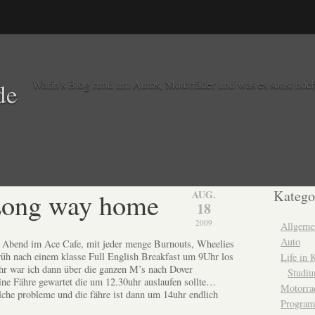
Warin's Blog rund um Autos, Motorräder und was es sonst noch
de
 Long way home
Katego
AUG.
18
2009
Allgeme
Auto
n Abend im Ace Cafe, mit jeder menge Burnouts, Wheelies
rüh nach einem klasse Full English Breakfast um 9Uhr los
Life in
hr war ich dann über die ganzen M’s nach Dover
Studi
e Fähre gewartet die um 12.30uhr auslaufen sollte…
Motorra
che probleme und die fähre ist dann um 14uhr endlich
Program