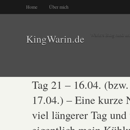
Home
Über mich
Warin's Blog rund um
KingWarin.de
Tag 21 – 16.04. (bzw.
17.04.) – Eine kurze 
viel längerer Tag und 
eigentlich mein Kühl