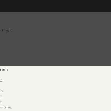
 so gibt
rien
in
 KA
um
d
mierung