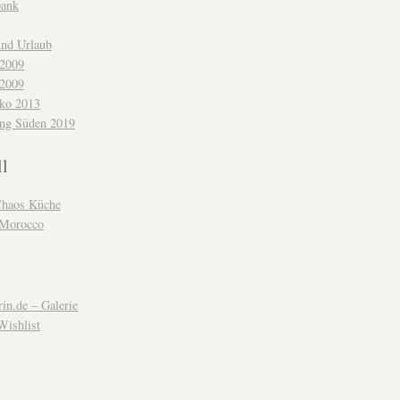
bank
und Urlaub
 2009
 2009
ko 2013
ng Süden 2019
ll
Chaos Küche
 Morocco
in.de – Galerie
Wishlist