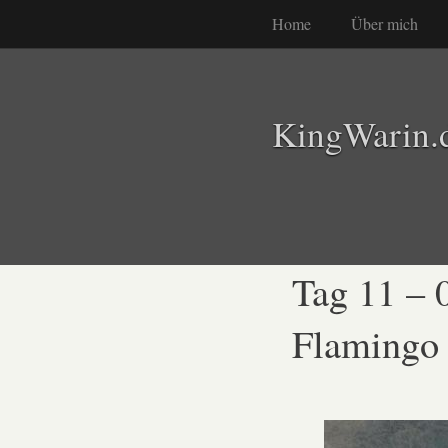
Home
Über mich
KingWarin.
Tag 11 – 
Flamingo 