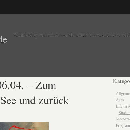
Warin's Blog rund um Autos, Motorräder und was es sonst noch
de
06.04. – Zum
Katego
Allgeme
See und zurück
Auto
Life in
Studi
Motorra
Program