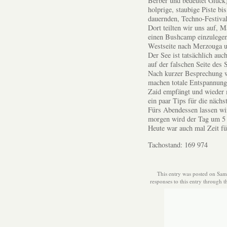
Berber und bedeutet Glück)
holprige, staubige Piste b
dauernden, Techno-Festival
Dort teilten wir uns auf, M
einen Bushcamp einzulegen,
Westseite nach Merzouga u
Der See ist tatsächlich auc
auf der falschen Seite des 
Nach kurzer Besprechung wa
machen totale Entspannung
Zaid empfängt und wieder 
ein paar Tips für die nächs
Fürs Abendessen lassen wir
morgen wird der Tag um 5
Heute war auch mal Zeit f
Tachostand: 169 974
This entry was posted on Sams
responses to this entry through 