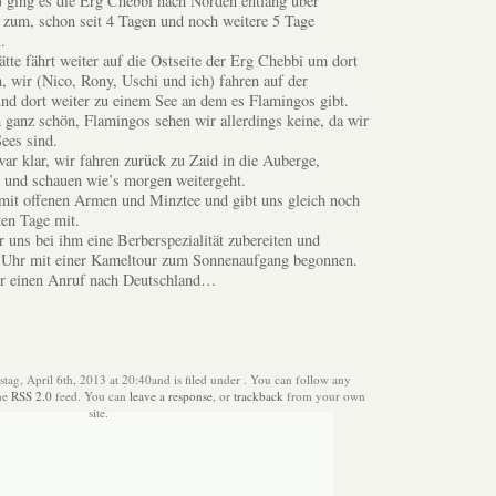
 ging es die Erg Chebbi nach Norden entlang über
is zum, schon seit 4 Tagen und noch weitere 5 Tage
.
ätte fährt weiter auf die Ostseite der Erg Chebbi um dort
 wir (Nico, Rony, Uschi und ich) fahren auf der
nd dort weiter zu einem See an dem es Flamingos gibt.
h ganz schön, Flamingos sehen wir allerdings keine, da wir
Sees sind.
r klar, wir fahren zurück zu Zaid in die Auberge,
 und schauen wie’s morgen weitergeht.
mit offenen Armen und Minztee und gibt uns gleich noch
ten Tage mit.
 uns bei ihm eine Berberspezialität zubereiten und
 Uhr mit einer Kameltour zum Sonnenaufgang begonnen.
ür einen Anruf nach Deutschland…
tag, April 6th, 2013 at 20:40and is filed under . You can follow any
the
RSS 2.0
feed. You can
leave a response
, or
trackback
from your own
site.