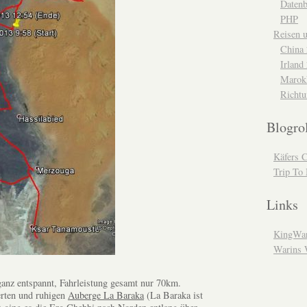
Daten
PHP
Reisen 
China
Irland
Marok
Richtu
Blogro
Käfers 
Trip To
Links
KingWar
Warins 
anz entspannt, Fahrleistung gesamt nur 70km.
rten und ruhigen
Auberge La Baraka
(La Baraka ist